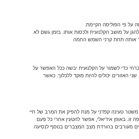
ה על פי הפוליסה הקיימת.
להגן על מושב הקלנועית ולכסות אותו. בזמן גשם לא
יר אותה תחת קרני השמש החמה
הכרחי כדי לשמור על הקלנועית יבשה ככל האפשר על
י האזורים יכולים להיות מוקד ללכלוך. כאשר
ל משטר טעינה קפדני על מנת להפיק את המרב של חיי
 שלא להשתמש בקלנועית בתקופה זו. באופן אידיאלי, אפשר להטעין אחרי כל פעם
תשכחו כי מספר גורמים נוספים מעורבים בהורדת מצב המצברים בנוסף לנסיעה