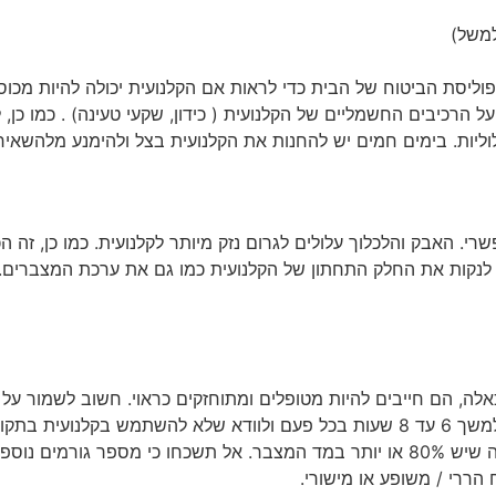
למשל)
 פוליסת הביטוח של הבית כדי לראות אם הקלנועית יכולה להיות מכוס
ל הרכיבים החשמליים של הקלנועית ( כידון, שקעי טעינה) . כמו כן, 
וליות. בימים חמים יש להחנות את הקלנועית בצל ולהימנע מלהשא
י. האבק והלכלוך עלולים לגרום נזק מיותר לקלנועית. כמו כן, זה 
 לנקות את החלק התחתון של הקלנועית כמו גם את ערכת המצברים. שנ
כאלה, הם חייבים להיות מטופלים ומתוחזקים כראוי. חשוב לשמור ע
המצברים בקלנועית. מומלץ תמיד לטעון את המצברים למשך 6 עד 8 שעות בכל פעם ולוודא
שמשתמשים בקלנועית אבל לא כאשר מד המצבר מראה שיש 80% או יותר במד המצבר. אל 
הררי / משופע או מישורי.