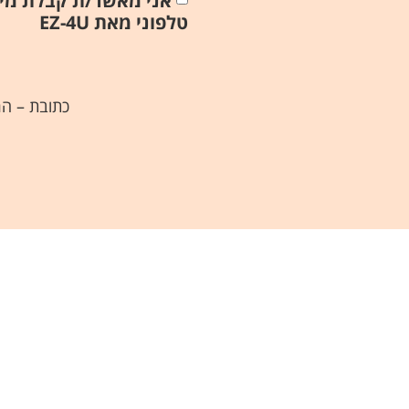
טלפוני מאת EZ-4U
כתובת – הרימון 21 מושב קדרון | טלפון – 08-9203070 | ד