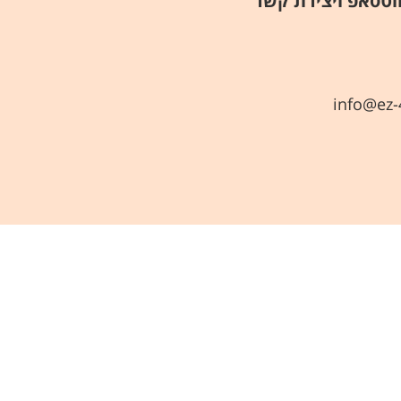
ר/ת קבלת מידע, עדכונים והצעות אישיות באמצעות דוא"ל, SMS, ווטסאפ ויצירת קשר